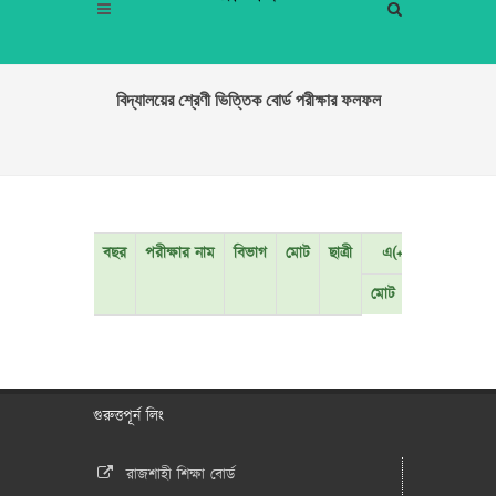
বিদ্যালয়ের শ্রেণী ভিত্তিক বোর্ড পরীক্ষার ফলফল
বছর
পরীক্ষার নাম
বিভাগ
মোট
ছাত্রী
এ(+)প্লাস
এ গ
মোট
মেয়ে
মোট
গুরুত্তপূর্ন লিং
রাজশাহী শিক্ষা বোর্ড